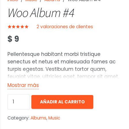
Woo Album #4
2
valoraciones de clientes
Valorado con
5.00
de 5
$
9
Pellentesque habitant morbi tristique
senectus et netus et malesuada fames ac
turpis egestas. Vestibulum tortor quam,
feugiat vitae, ultricies eget, tempor sit amet,
ante. Donec eu libero sit amet quam egestas
Mostrar más
semper. Aenean ultricies mi vitae est. Mauris
Woo
placerat eleifend leo.
AÑADIR AL CARRITO
Album
#4
Category:
Albums
,
Music
cantidad