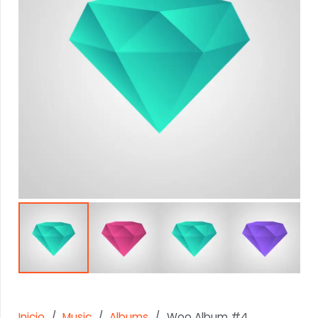
Inicio
/
Music
/
Albums
/
Woo Album #4