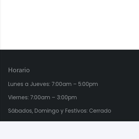
Horario
Lunes a Jueves: 7:00am – 5:00pm
Viernes: 7:00am – 3:00pm
Sábados, Domingo y Festivos: Cerrado
keyboard_arrow_up