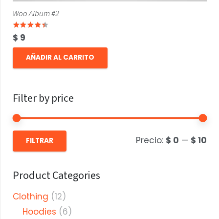
Woo Album #2
Valorado con
4.00
de 5
$
9
AÑADIR AL CARRITO
Filter by price
Pre
Pre
Precio:
$ 0
—
$ 10
FILTRAR
mí
má
Product Categories
Clothing
(12)
Hoodies
(6)