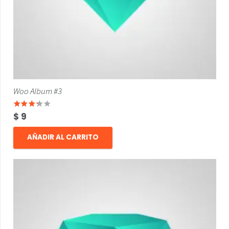
Woo Album #3
Valorado con
3.00
de 5
$
9
AÑADIR AL CARRITO