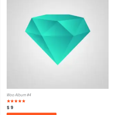
Woo Album #4
Valorado con
5.00
de 5
$
9