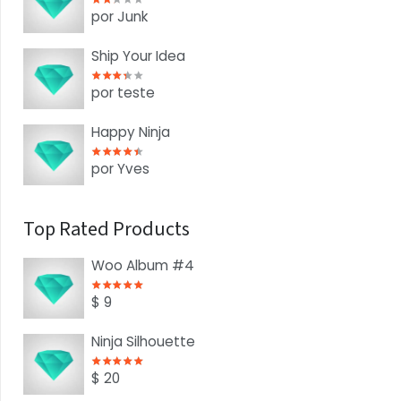
Valorado con
2
de 5
por Junk
Ship Your Idea
Valorado con
3
de 5
por teste
Happy Ninja
Valorado con
4
de 5
por Yves
Top Rated Products
Woo Album #4
Valorado con
5.00
de 5
$
9
Ninja Silhouette
Valorado con
5.00
de 5
$
20