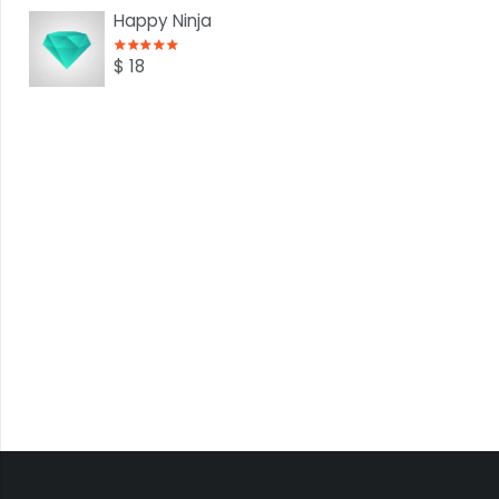
Happy Ninja
Valorado con
5.00
de 5
$
18